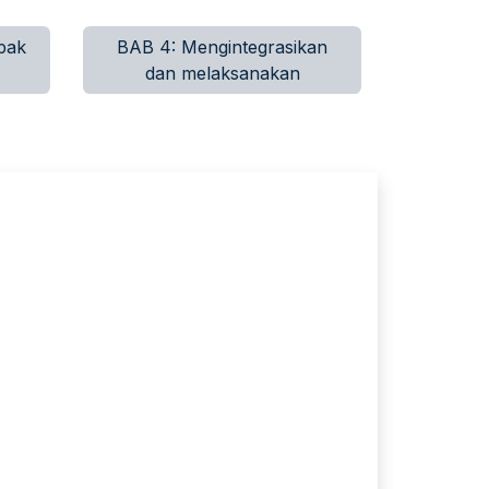
pak
BAB 4: Mengintegrasikan
dan melaksanakan