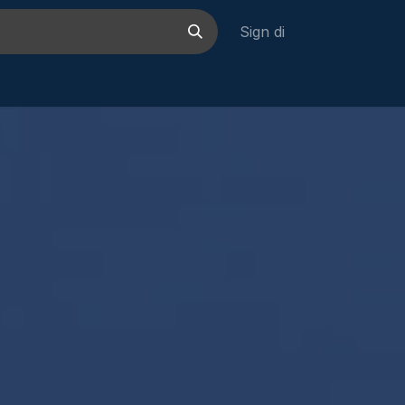
Sign di
rjaan
Hubungi kami