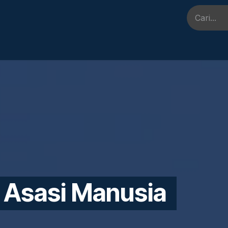
Event
FAQ
Kontak Kami
Berita & Perpustakaan
Peke
 Asasi Manusia