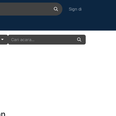
Sign di
rjaan
Hubungi kami
g
an