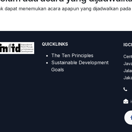
dak dapat menemukan acara apapun yang dijadwalkan pada s
QUICKLINKS
IGCN
The Ten Principles
Cent
Sustainable Development
Java
Goals
Jala
Jaka