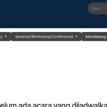
Event
FAQ
Kontak Kami
Berita & Perpustakaan
Peke
ry
Seminar/Workshop/Conference
Mendatan
elum ada acara yang dijadwalk