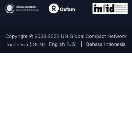
Copyright ©
2009-2025
UN Global Compact Network
English (US)
|
Bahasa Indonesia
Indonesia (IGCN)