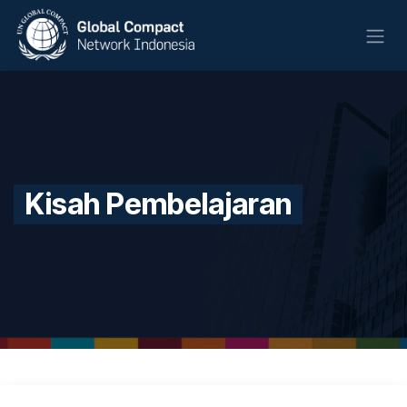
Skip to Content
Kisah Pembelajaran