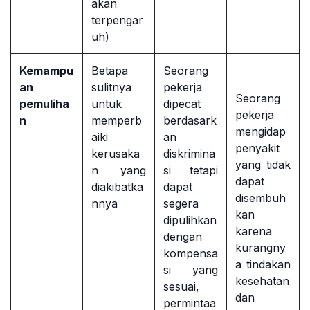
akan
terpengar
uh)
Kemampu
Betapa
Seorang
an
sulitnya
pekerja
Seorang
pemuliha
untuk
dipecat
pekerja
n
memperb
berdasark
mengidap
aiki
an
penyakit
kerusaka
diskrimina
yang tidak
n yang
si tetapi
dapat
diakibatka
dapat
disembuh
nnya
segera
kan
dipulihkan
karena
dengan
kurangny
kompensa
a tindakan
si yang
kesehatan
sesuai,
dan
permintaa