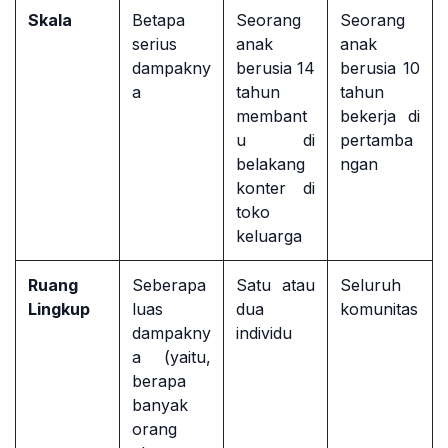
Skala
Betapa
Seorang
Seorang
serius
anak
anak
dampakny
berusia 14
berusia 10
a
tahun
tahun
membant
bekerja di
u di
pertamba
belakang
ngan
konter di
toko
keluarga
Ruang
Seberapa
Satu atau
Seluruh
Lingkup
luas
dua
komunitas
dampakny
individu
a (yaitu,
berapa
banyak
orang